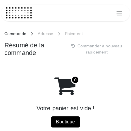
Se rendre au contenu
Commande
Adresse
Paiement
Résumé de la
Commander à nouveau
commande
rapidement
Votre panier est vide !
Boutique